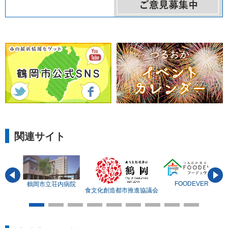
関連サイト
FOODEVER
マップ
鶴岡市立荘内病院
食文化創造都市推進協議会