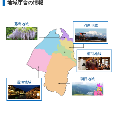
地域庁舎の情報
藤島地域
羽黒地域
櫛引地域
朝日地域
温海地域